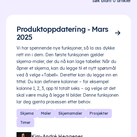
Søk blant
0
artikler
Produktoppdatering - Mars

2025
Vi har spennende nye funksjoner, så la oss dykke
rett inn i dem. Den første funksjonen gjelder
skjema-maler, der du nå kan lage tabeller. Når du
åpner et skjema, kan du legge til et nytt spørsmål
ved å velge «Tabell». Deretter kan du legge inn en
tittel. Du kan definere kolonner – for eksempel
kolonne 1, 2, 3, opp til totalt seks – og velge at det
skal være mulig å legge til bilder. Denne funksjonen
lar deg gjenta prosessen etter behov.
Skjema
Maler
Skjemamaler
Prosjekter
Timer
Kim-André Heggenes