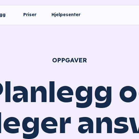
ogg
Priser
Hjelpesenter
OPPGAVER
lanlegg 
leger ansv