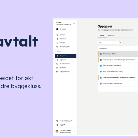
avtalt
eidet for økt
ndre byggekluss.