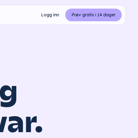
Logg inn
Prøv gratis i 14 dager
og
ar.