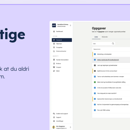
tige
 at du aldri
m.