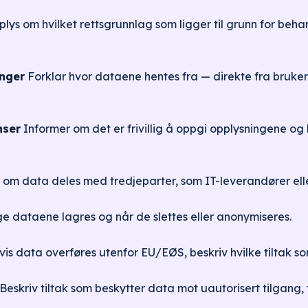
lys om hvilket rettsgrunnlag som ligger til grunn for beh
inger
Forklar hvor dataene hentes fra — direkte fra brukere
nser
Informer om det er frivillig å oppgi opplysningene og
om data deles med tredjeparter, som IT-leverandører ell
e dataene lagres og når de slettes eller anonymiseres.
is data overføres utenfor EU/EØS, beskriv hvilke tiltak so
Beskriv tiltak som beskytter data mot uautorisert tilgang, 