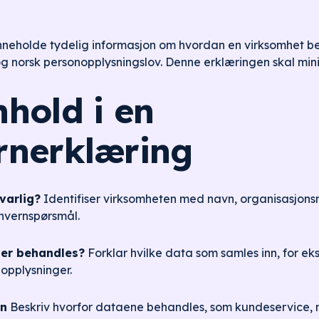
nneholde tydelig informasjon om hvordan en virksomhet b
 og norsk personopplysningslov. Denne erklæringen skal m
hold i en
rnerklæring
varlig?
Identifiser virksomheten med navn, organisasjon
nvernspørsmål.
ger behandles?
Forklar hvilke data som samles inn, for ek
opplysninger.
en
Beskriv hvorfor dataene behandles, som kundeservice, m