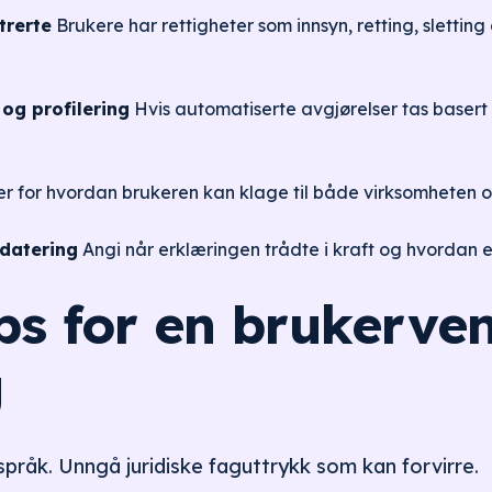
trerte
Brukere har rettigheter som innsyn, retting, sletting
og profilering
Hvis automatiserte avgjørelser tas baser
er for hvordan brukeren kan klage til både virksomheten o
datering
Angi når erklæringen trådte i kraft og hvordan en
ips for en brukerve
g
språk. Unngå juridiske faguttrykk som kan forvirre.