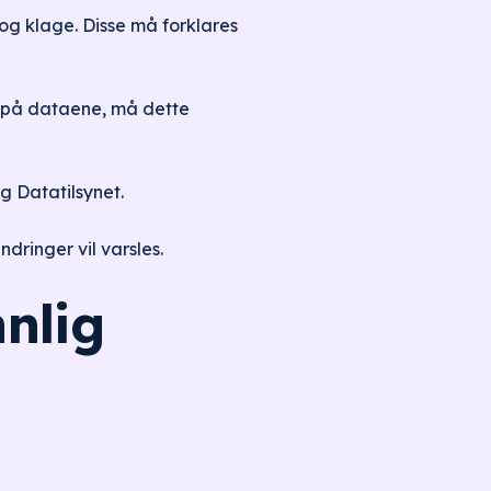
 og klage. Disse må forklares
t på dataene, må dette
g Datatilsynet.
dringer vil varsles.
nnlig