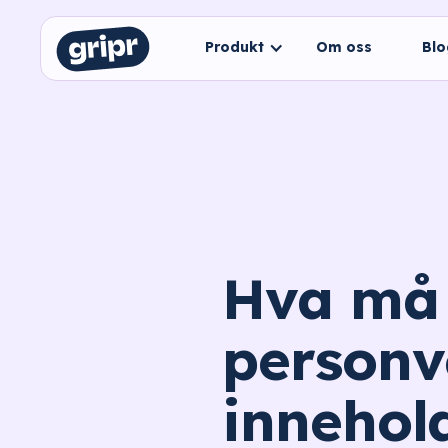
Produkt
Om oss
Bl
Hva må
personv
innehol