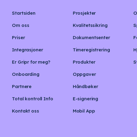
Startsiden
Prosjekter
O
Om oss
Kvalitetssikring
S
Priser
Dokumentsenter
F
Integrasjoner
Timeregistrering
H
Er Gripr for meg?
Produkter
S
Onboarding
Oppgaver
Partnere
Håndbøker
Total kontroll Info
E-signering
Kontakt oss
Mobil App