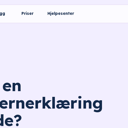
ogg
Priser
Hjelpesenter
 en
ernerklæring
de?