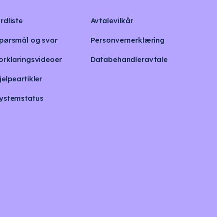
rdliste
Avtalevilkår
pørsmål og svar
Personvernerklæring
orklaringsvideoer
Databehandleravtale
jelpeartikler
ystemstatus