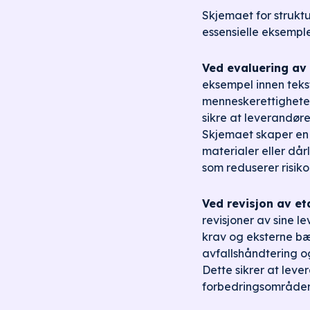
Skjemaet for struktu
essensielle eksemple
Ved evaluering av
eksempel innen teksti
menneskerettigheter
sikre at leverandør
Skjemaet skaper en s
materialer eller dår
som reduserer risik
Ved revisjon av et
revisjoner av sine l
krav og eksterne bæ
avfallshåndtering og
Dette sikrer at leve
forbedringsområder 