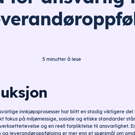
everandøroppfø
5
minutter å lese
duksjon
arlige innkjøpsprosesser har blitt en stadig viktigere del 
t fokus på miljømessige, sosiale og etiske standarder står
rksetterlevelse og en reell forpliktelse til ansvarlighet. E
jøp og leverandøroppfølging er mer enn et spørsmål om o