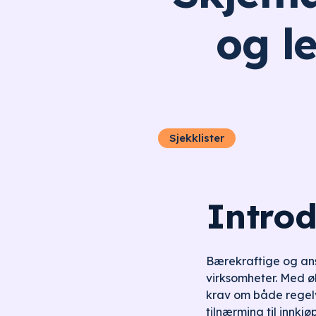
og l
Sjekklister
Intro
Bærekraftige og ansv
virksomheter. Med øk
krav om både regelve
tilnærming til innk