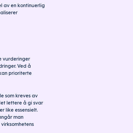
 av en kontinuerlig
aliserer
e vurderinger
ringer. Ved å
kan prioriterte
de som kreves av
t lettere å gi svar
 like essensielt.
unngår man
il virksomhetens