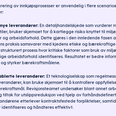
rering av innkjøpsprosesser er anvendelig i flere scenarioe
r:
 nye leverandører:
En detaljhandelskjede som vurderer ny
ler, bruker skjemaet for å kartlegge risiko knyttet til miljø
 og arbeidsforhold. Dette gjøres i den innledende fasen 
ens praksis samsvarer med kjedens etiske og bærekraftige
trukturert prosess hvor kritiske faktorer som bruk av milj
lige arbeidsforhold identifiseres. Resultatet er bedre info
o og styrker bærekraftsmålene.
ablerte leverandører:
Et teknologiselskap som regelmess
everandører, kan bruke skjemaet til å kontrollere oppfyllel
rekraftsmål. Revisjonsteamet undersøker blant annet arb
 tiltak for utslippsreduksjon ved hjelp av forhåndsdefiner
randørene etterlever kontraktsfestede forpliktelser, samti
identifiseres og håndteres effektivt.