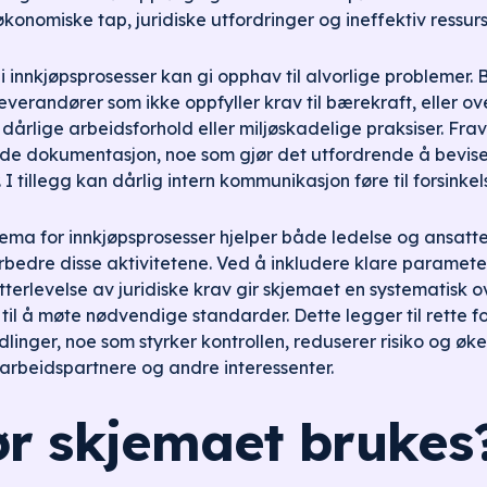
 økonomiske tap, juridiske utfordringer og ineffektiv ressur
 innkjøpsprosesser kan gi opphav til alvorlige problemer. Be
verandører som ikke oppfyller krav til bærekraft, eller ove
dårlige arbeidsforhold eller miljøskadelige praksiser. Frav
nde dokumentasjon, noe som gjør det utfordrende å bevis
er. I tillegg kan dårlig intern kommunikasjon føre til forsinkel
jema for innkjøpsprosesser hjelper både ledelse og ansat
rbedre disse aktivitetene. Ved å inkludere klare paramete
tterlevelse av juridiske krav gir skjemaet en systematisk o
il å møte nødvendige standarder. Dette legger til rette fo
linger, noe som styrker kontrollen, reduserer risiko og øk
arbeidspartnere og andre interessenter.
r skjemaet brukes