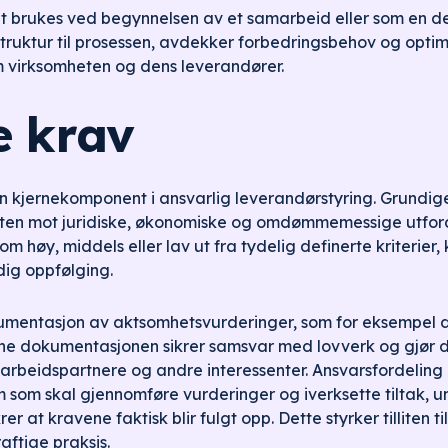
 brukes ved begynnelsen av et samarbeid eller som en del
struktur til prosessen, avdekker forbedringsbehov og optim
 virksomheten og dens leverandører.
e krav
en kjernekomponent i ansvarlig leverandørstyring. Grundig
eten mot juridiske, økonomiske og omdømmemessige utford
om høy, middels eller lav ut fra tydelig definerte kriterier, 
ig oppfølging.
kumentasjon av aktsomhetsvurderinger, som for eksempel 
e dokumentasjonen sikrer samsvar med lovverk og gjør de
arbeidspartnere og andre interessenter. Ansvarsfordeling er
 som skal gjennomføre vurderinger og iverksette tiltak, 
rer at kravene faktisk blir fulgt opp. Dette styrker tilliten t
aftige praksis.