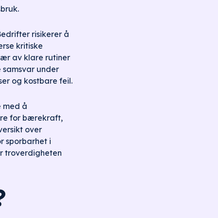
sbruk.
drifter risikerer å
rse kritiske
ær av klare rutiner
e samsvar under
ser og kostbare feil.
te med å
re for bærekraft,
versikt over
r sporbarhet i
er troverdigheten
?