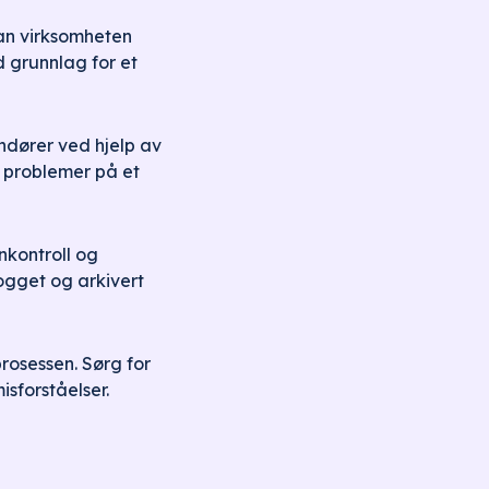
an virksomheten
d grunnlag for et
ndører ved hjelp av
 problemer på et
nkontroll og
logget og arkivert
rosessen. Sørg for
isforståelser.