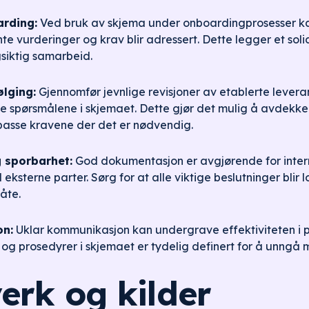
rding:
Ved bruk av skjema under onboardingprosesser k
ante vurderinger og krav blir adressert. Dette legger et soli
siktig samarbeid.
lging:
Gjennomfør jevnlige revisjoner av etablerte levera
e spørsmålene i skjemaet. Dette gjør det mulig å avdekke
lpasse kravene der det er nødvendig.
 sporbarhet:
God dokumentasjon er avgjørende for inter
sterne parter. Sørg for at alle viktige beslutninger blir 
åte.
on:
Uklar kommunikasjon kan undergrave effektiviteten i p
r og prosedyrer i skjemaet er tydelig definert for å unngå m
erk og kilder