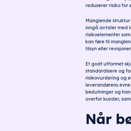
reduserer risiko for
Manglende struktur i
inngå avtaler med le
risikoelementer som 
kan føre til mangle
tilsyn eller revisjon
Et godt utformet sk
standardisere og fo
risikovurdering og e
leverandørens evne t
beslutninger og hand
overfor kunder, sam
Når bø