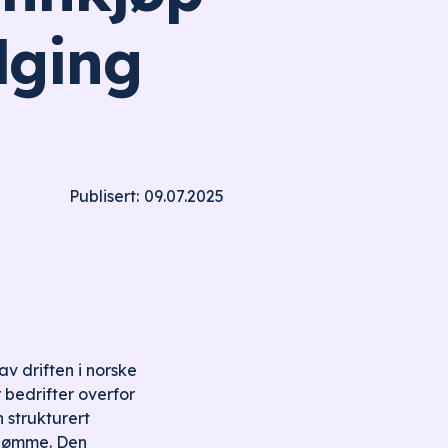
lging
09.07.2025
Publisert:
av driften i norske
 bedrifter overfor
n strukturert
mdømme. Den