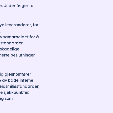
r. Under følger to
e leverandører, for
,
av samarbeidet for å
 standarder.
øskadelige
rmerte beslutninger
ig gjennomfører
se av både interne
eidsmiljøstandarder,
te sjekkpunkter.
dig som