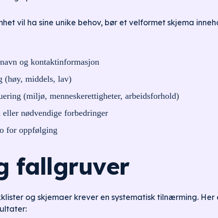
mhet vil ha sine unike behov, bør et velformet skjema inne
navn og kontaktinformasjon
 (høy, middels, lav)
ering (miljø, menneskerettigheter, arbeidsforhold)
ak eller nødvendige forbedringer
o for oppfølging
g fallgruver
kklister og skjemaer krever en systematisk tilnærming. Her e
ultater: