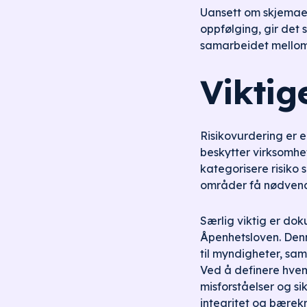
Uansett om skjemaet
oppfølging, gir det 
samarbeidet mellom
Viktig
Risikovurdering er 
beskytter virksomh
kategorisere risiko s
områder få nødvend
Særlig viktig er do
Åpenhetsloven. Denn
til myndigheter, sam
Ved å definere hvem
misforståelser og sik
integritet og bærekr