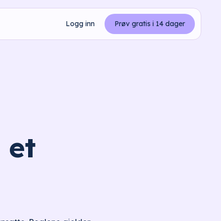
Logg inn
Prøv gratis i 14 dager
 et