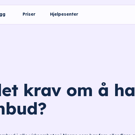
ogg
Priser
Hjelpesenter
det krav om å ha
mbud?