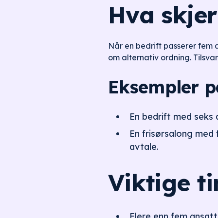
Hva skjer
Når en bedrift passerer fem 
om alternativ ordning. Tilsva
Eksempler på
En bedrift med seks 
En frisørsalong med f
avtale.
Viktige t
Flere enn fem ansat