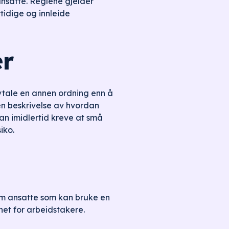
ansatte. Reglene gjelder
tidige og innleide
er
vtale en annen ordning enn å
en beskrivelse av hvordan
an imidlertid kreve at små
iko.
fem ansatte som kan bruke en
net for arbeidstakere.