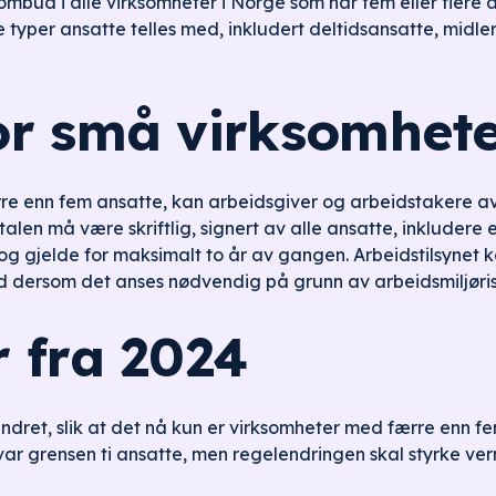
mbud i alle virksomheter i Norge som har fem eller flere 
 typer ansatte telles med, inkludert deltidsansatte, midler
or små virksomhet
re enn fem ansatte, kan arbeidsgiver og arbeidstakere a
len må være skriftlig, signert av alle ansatte, inkludere 
og gjelde for maksimalt to år av gangen. Arbeidstilsynet k
 dersom det anses nødvendig på grunn av arbeidsmiljøris
 fra 2024
 endret, slik at det nå kun er virksomheter med færre enn 
 var grensen ti ansatte, men regelendringen skal styrke ver