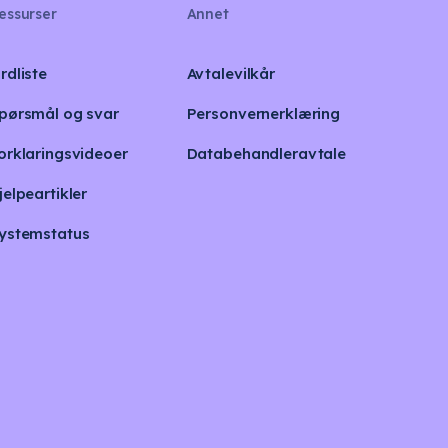
essurser
Annet
rdliste
Avtalevilkår
pørsmål og svar
Personvernerklæring
orklaringsvideoer
Databehandleravtale
jelpeartikler
ystemstatus