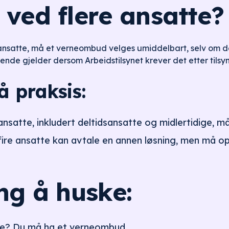
 ved flere ansatte?
ansatte, må et verneombud velges umiddelbart, selv om det
rende gjelder dersom Arbeidstilsynet krever det etter tilsyn
 praksis:
ansatte, inkludert deltidsansatte og midlertidige, 
ire ansatte kan avtale en annen løsning, men må oppf
ing å huske:
te? Du må ha et verneombud.