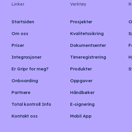
Linker
Verktøy
R
Startsiden
Prosjekter
O
Om oss
Kvalitetssikring
S
Priser
Dokumentsenter
F
Integrasjoner
Timeregistrering
H
Er Gripr for meg?
Produkter
S
Onboarding
Oppgaver
Partnere
Håndbøker
Total kontroll Info
E-signering
Kontakt oss
Mobil App