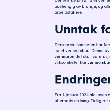
Det er krav om å ha et verneo
uavhengig av bransje, og alle
arbeidstakere.
Unntak f
Dersom virksomheten har fær
ha et verneombud. Denne avta
vernearbeidet skal ivaretas, 
virksomheter har verneombud
Endringer
Fra 1. januar 2024 ble loven
alternativ ordning. Tidligere