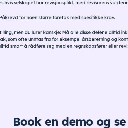
s hvis selskapet har revisjonsplikt, med revisorens vurder
Påkrevd for noen større foretak med spesifikke krav.
tilling, men du lurer kanskje: Må alle disse delene alltid 
etak, som ofte unntas fra for eksempel årsberetning og kont
alltid smart å rådføre seg med en regnskapsfører eller revis
Book en demo og se