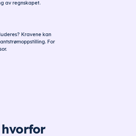
ing av regnskapet.
inkluderes? Kravene kan
antstrømoppstilling. For
or.
 hvorfor