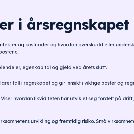
er i årsregnskapet
nntekter og kostnader og hvordan overskudd eller undersk
spostene.
eiendeler, egenkapital og gjeld ved årets slutt.
arer tall i regnskapet og gir innsikt i viktige poster og re
Viser hvordan likviditeten har utviklet seg fordelt på drift,
rksomhetens utvikling og fremtidig risiko. Små virksomhete