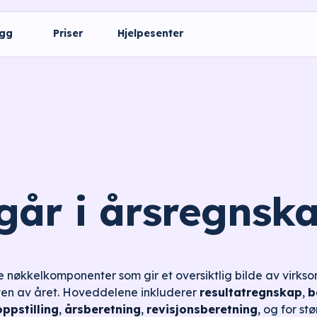
ogg
Priser
Hjelpesenter
går i årsregnsk
e nøkkelkomponenter som gir et oversiktlig bilde av virks
lutten av året. Hoveddelene inkluderer
resultatregnskap
,
b
ppstilling
,
årsberetning
,
revisjonsberetning
, og for st