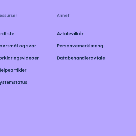
essurser
Annet
rdliste
Avtalevilkår
pørsmål og svar
Personvernerklæring
orklaringsvideoer
Databehandleravtale
jelpeartikler
ystemstatus