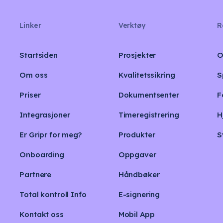
Linker
Verktøy
R
Startsiden
Prosjekter
O
Om oss
Kvalitetssikring
S
Priser
Dokumentsenter
F
Integrasjoner
Timeregistrering
H
Er Gripr for meg?
Produkter
S
Onboarding
Oppgaver
Partnere
Håndbøker
Total kontroll Info
E-signering
Kontakt oss
Mobil App