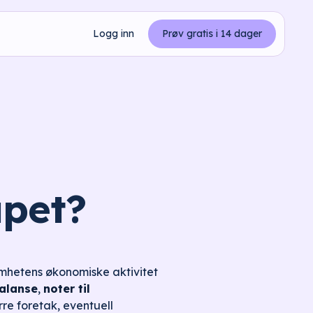
Logg inn
Prøv gratis i 14 dager
apet?
omhetens økonomiske aktivitet
alanse
,
noter til
ørre foretak, eventuell