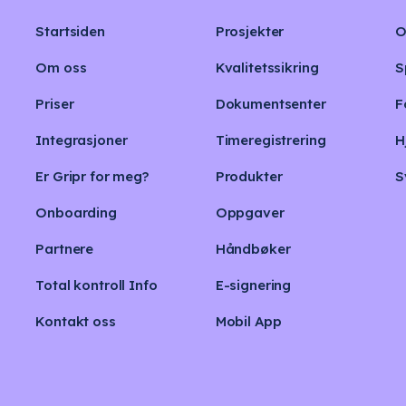
Startsiden
Prosjekter
O
Om oss
Kvalitetssikring
S
Priser
Dokumentsenter
F
Integrasjoner
Timeregistrering
H
Er Gripr for meg?
Produkter
S
Onboarding
Oppgaver
Partnere
Håndbøker
Total kontroll Info
E-signering
Kontakt oss
Mobil App