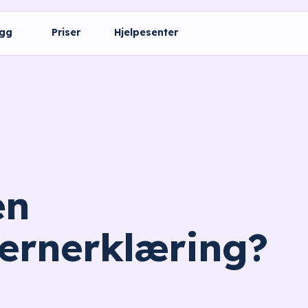
ogg
Priser
Hjelpesenter
en
ernerklæring?