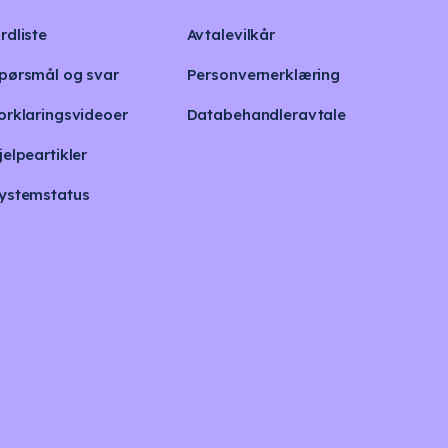
rdliste
Avtalevilkår
pørsmål og svar
Personvernerklæring
orklaringsvideoer
Databehandleravtale
jelpeartikler
ystemstatus