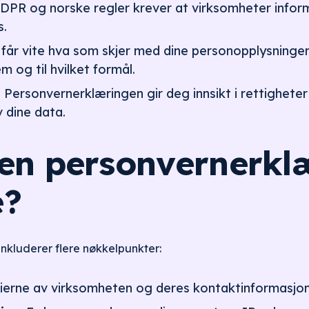
PR og norske regler krever at virksomheter infor
s.
får vite hva som skjer med dine personopplysninge
m og til hvilket formål.
:
Personvernerklæringen gir deg innsikt i rettigheter 
v dine data.
 en personvernerkl
e?
nkluderer flere nøkkelpunkter:
ierne av virksomheten og deres kontaktinformasjon