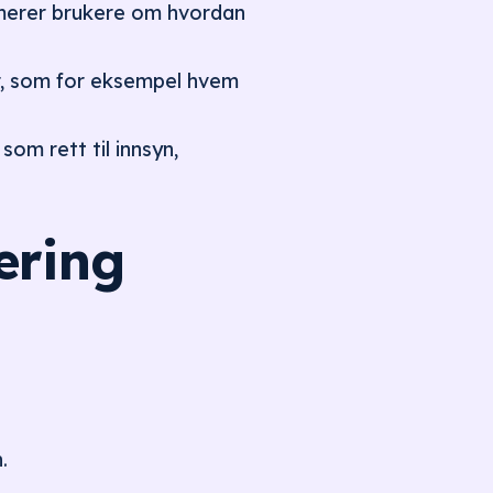
merer brukere om hvordan
r, som for eksempel hvem
som rett til innsyn,
æring
.