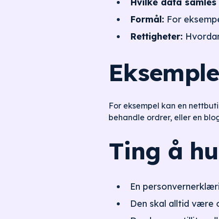
Hvilke data samles 
Formål:
For eksempel
Rettigheter:
Hvordan 
Eksempler
For eksempel kan en nettbuti
behandle ordrer, eller en blo
Ting å h
En personvernerklærin
Den skal alltid være 