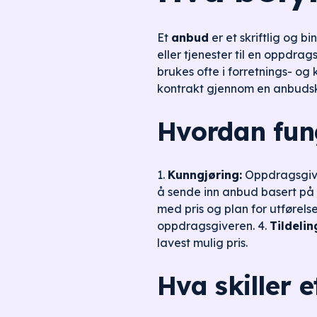
Et
anbud
er et skriftlig og b
eller tjenester til en oppdrag
brukes ofte i forretnings- o
kontrakt gjennom en anbuds
Hvordan fun
1.
Kunngjøring:
Oppdragsgiver
å sende inn anbud basert på s
med pris og plan for utførelse
oppdragsgiveren. 4.
Tildelin
lavest mulig pris.
Hva skiller e