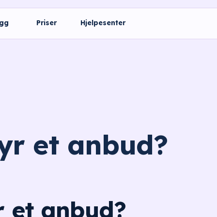
ogg
Priser
Hjelpesenter
yr et anbud?
r et anbud?