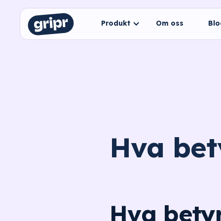
Produkt
Om oss
Bl
Hva bet
Hva bety