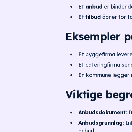
Et
anbud
er bindende
Et
tilbud
åpner for for
Eksempler p
Et byggefirma levere
Et cateringfirma sen
En kommune legger re
Viktige begr
Anbudsdokument:
I
Anbudsgrunnlag:
In
anbud.