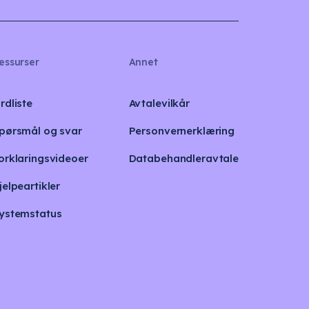
essurser
Annet
rdliste
Avtalevilkår
pørsmål og svar
Personvernerklæring
orklaringsvideoer
Databehandleravtale
jelpeartikler
ystemstatus