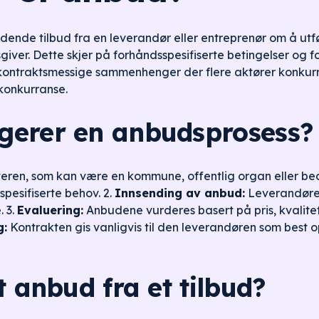
indende tilbud fra en leverandør eller entreprenør om å utf
sgiver. Dette skjer på forhåndsspesifiserte betingelser og fo
g kontraktsmessige sammenhenger der flere aktører konkurre
konkurranse.
gerer en anbudsprosess?
en, som kan være en kommune, offentlig organ eller bedrif
pesifiserte behov. 2.
Innsending av anbud:
Leverandører 
. 3.
Evaluering:
Anbudene vurderes basert på pris, kvalite
g:
Kontrakten gis vanligvis til den leverandøren som best op
t anbud fra et tilbud?