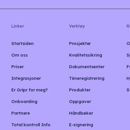
Linker
Verktøy
R
Startsiden
Prosjekter
O
Om oss
Kvalitetssikring
S
Priser
Dokumentsenter
F
Integrasjoner
Timeregistrering
H
Er Gripr for meg?
Produkter
S
Onboarding
Oppgaver
Partnere
Håndbøker
Total kontroll Info
E-signering