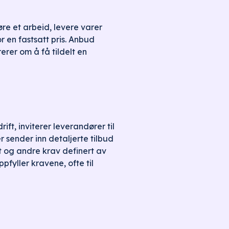
øre et arbeid, levere varer
r en fastsatt pris. Anbud
rer om å få tildelt en
t, inviterer leverandører til
sender inn detaljerte tilbud
t og andre krav definert av
pfyller kravene, ofte til