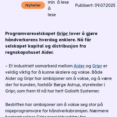
min
å lese
09.07.2025
Nyheter
Publisert:
å
lese
Programvareselskapet
Gripr
lover å gjøre
håndverkerens hverdag enklere. Nå får
selskapet kapital og distribusjon fra
regnskapshuset Aider.
– Et industrielt samarbeid mellom
Aider
og
Gripr
er
veldig viktig for å kunne skalere og vokse. Både
Aider og Gripr har ambisjoner om å vokse, og å være
der for kunden, fastslår Børge Astrup, styreleder i
Gripr, som frem til nå har hett Goliath Systemer.
Bedriften har ambisjoner om å vokse seg stor på
nisjeprogramvare for håndverksbransjen. Nærmere