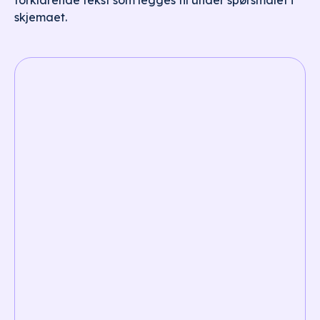
forklarende tekst som legges til under spørsmålet i
skjemaet.