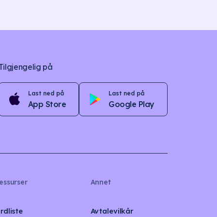
Tilgjengelig på
Last ned på
Last ned på
App Store
Google Play
essurser
Annet
rdliste
Avtalevilkår