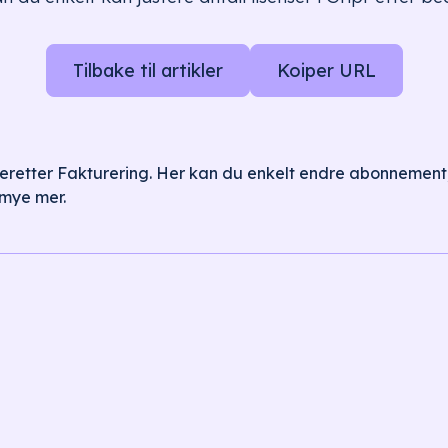
Tilbake til artikler
Koiper URL
 deretter Fakturering. Her kan du enkelt endre abonnement, 
 mye mer.