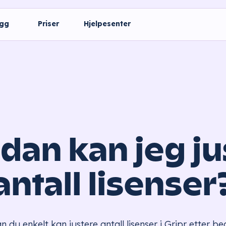
ogg
Priser
Hjelpesenter
dan kan jeg ju
antall lisenser
n du enkelt kan justere antall lisenser i Gripr etter be