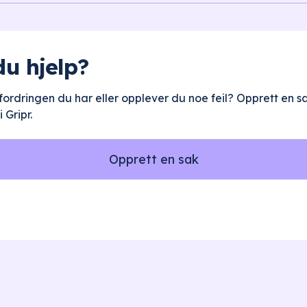
du hjelp?
tfordringen du har eller opplever du noe feil? Opprett en 
 Gripr.
Opprett en sak