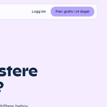
Logg inn
Prøv gratis i 14 dager
stere
?
driftens behov.